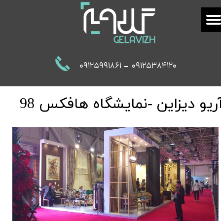
-
09125991861
09125384120
ریو دیزاین -نمایشگاه هافکس 98