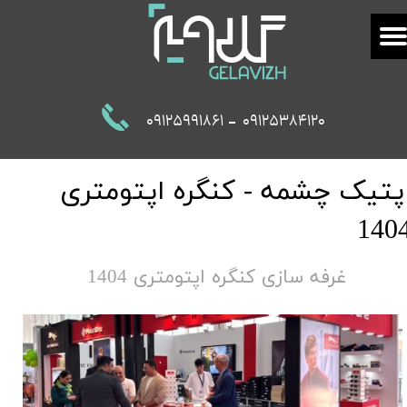
-
09125991861
09125384120
پتیک چشمه - کنگره اپتومتری
140
غرفه سازی کنگره اپتومتری 1404