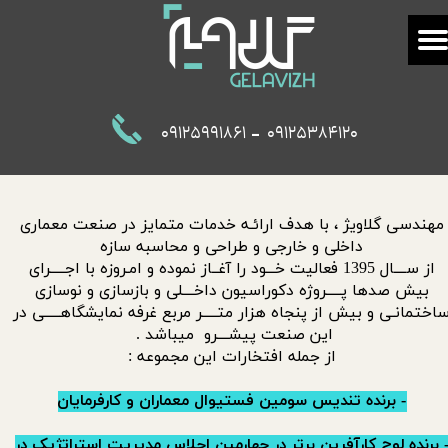
-
09125991861
09125384120
مهندسی گلاویژ ، با هدف ارائـه خدمات متمایز در صنعت معماری
داخلی و خارجی و طراحی و محاسبه سازه
از ســــال 1395 فعالیت خـــود را آغــاز نموده و امـروزه با اجـــــرای
بیش صدها
پـــــروژه دکوراسیون داخــــلی و بازسازی و نوسازی
اختمانـی
و بیش از پنجاه هزار متـــــر مربع غرفه نمایشگاهـــــی
در
این صنعت پیشــــرو میباشد .
از جمله افتخارات این مجموعه :
- برنده تندیس سومین فستیوال معماران و کارفرمایان
 برنده لوح کارآفرین برتر در چهارمین اجلاس مدیریت استراتژیک در