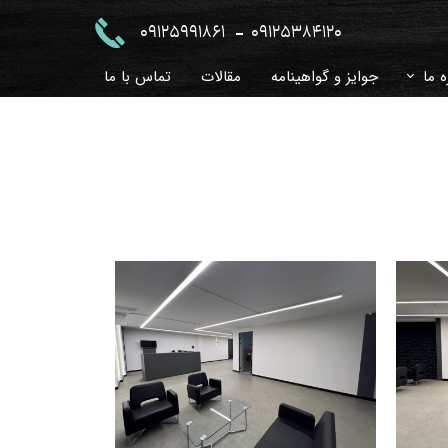
-
09125991861
09125384120
ه ما
جوایز و گواهینامه
مقالات
تماس با ما
 و جواب
خچه
زی