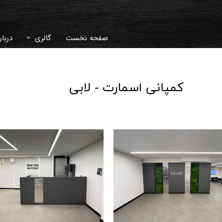
صفحه نخست
گالری
دربار
دکوراسیون داخلی
سوال
کمپانی اسمارت - لابی
غرفه نمایشگاهی
تاری
ویلا و محوطه سا
ویدئو