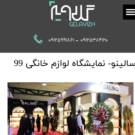
-
09125991861
09125384120
الینو- نمایشگاه لوازم خانگی 99