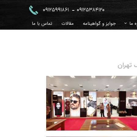
-
09125991861
09125384120
ه ما
جوایز و گواهینامه
مقالات
تماس با ما
 و جواب
خچه
زی