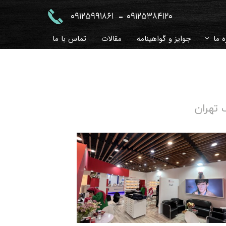
-
09125991861
09125384120
ه ما
جوایز و گواهینامه
مقالات
تماس با ما
 و جواب
خچه
زی