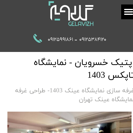
-
09125991861
09125384120
پتیک خسرویان - نمایشگاه
اپکس 1403
غرفه سازی نمایشگاه عینک 1403- طراحی غرفه
مایشگاه عینک تهران​​​​​​​​​​​​​​