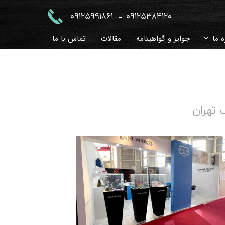
-
09125991861
09125384120
ه ما
جوایز و گواهینامه
مقالات
تماس با ما
 و جواب
خچه
زی