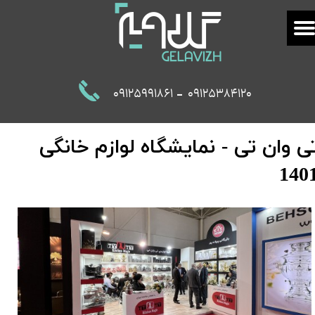
-
09125991861
09125384120
ی وان تی - نمایشگاه لوازم خانگی
140