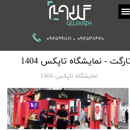
-
09125991861
09125384120
ارگت - نمایشگاه تاپکس 1404
نمایشگاه تاپکس 1404