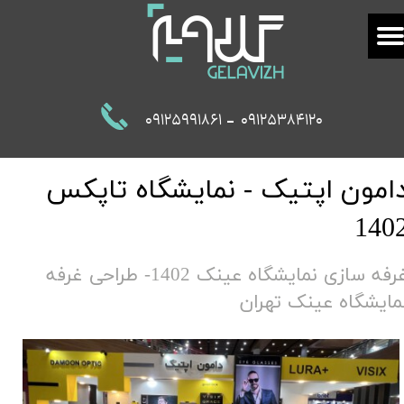
-
09125991861
09125384120
امون اپتیک - نمایشگاه تاپکس
140
غرفه سازی نمایشگاه عینک 1402- طراحی غرفه
مایشگاه عینک تهران​​​​​​​​​​​​​​