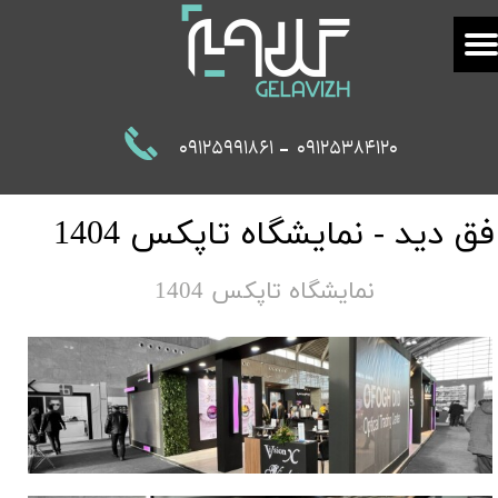
-
09125991861
09125384120
فق دید - نمایشگاه تاپکس 1404
نمایشگاه تاپکس 1404