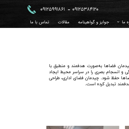
-
09125991861
09125384120
ه ما
جوایز و گواهینامه
مقالات
تماس با ما
 و جواب
خچه
زی
یدمان فضاها به‌صورت هدفمند و منطبق با
ی و انسجام بصری را در سراسر محیط ایجاد
فضاها حفظ شود. چیدمان فضای اداری، طراحی
 هدفمند تبدیل کرده است.